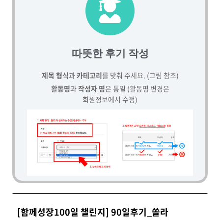
따뜻한 후기 작성
제목 형식
과
카테고리
를 맞춰 주세요. (그림 참조)
활동명
과
작성자 명
은 통일 (활동명 변경은
회원정보에서 수정)
[함께성장100일 챌린지] 90일후기_쏠라