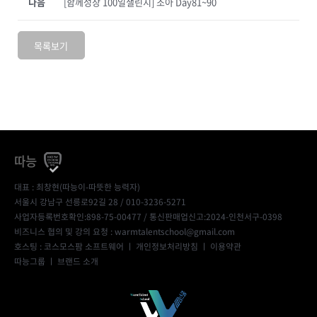
다음
[함께성장 100일챌린지] 조아 Day81~90
목록보기
따능
대표 : 최창현(따능이-따뜻한 능력자)
서울시 강남구 선릉로92길 28 / 010-3236-5271
사업자등록번호확인:898-75-00477
/ 통신판매업신고:2024-인천서구-0398
비즈니스 협의 및 강의 요청 : warmtalentschool@gmail.com
호스팅 : 코스모스팜 소프트웨어 ㅣ
개인정보처리방침
ㅣ
이용약관
따능그룹
ㅣ
브랜드 소개