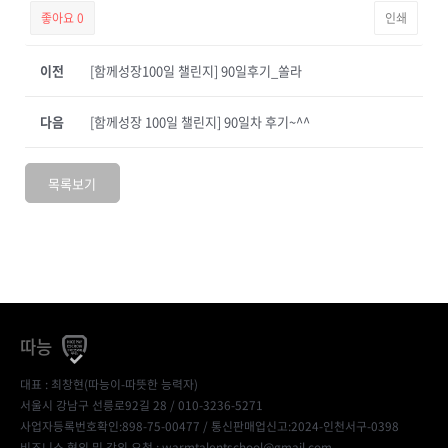
좋아요
0
인쇄
이전
[함께성장100일 챌린지] 90일후기_쏠라
다음
[함께성장 100일 챌린지] 90일차 후기~^^
목록보기
따능
대표 : 최창현(따능이-따뜻한 능력자)
서울시 강남구 선릉로92길 28 / 010-3236-5271
사업자등록번호확인:898-75-00477
/ 통신판매업신고:2024-인천서구-0398
비즈니스 협의 및 강의 요청 : warmtalentschool@gmail.com