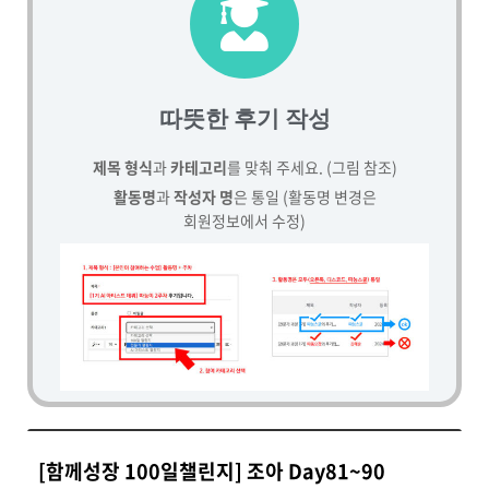
따뜻한 후기 작성
제목 형식
과
카테고리
를 맞춰 주세요. (그림 참조)
활동명
과
작성자 명
은 통일 (활동명 변경은
회원정보에서 수정)
[함께성장 100일챌린지] 조아 Day81~90