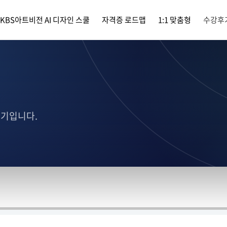
KBS아트비전 AI 디자인 스쿨
자격증 로드맵
1:1 맞춤형
수강후
후기입니다.