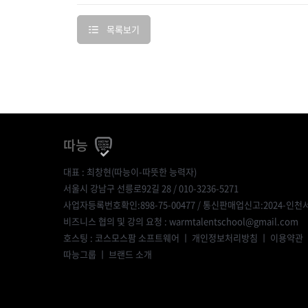
목록보기
따능
대표 : 최창현(따능이-따뜻한 능력자)
서울시 강남구 선릉로92길 28 / 010-3236-5271
사업자등록번호확인:898-75-00477
/ 통신판매업신고:2024-인천서
비즈니스 협의 및 강의 요청 : warmtalentschool@gmail.com
호스팅 : 코스모스팜 소프트웨어 ㅣ
개인정보처리방침
ㅣ
이용약관
따능그룹
ㅣ
브랜드 소개