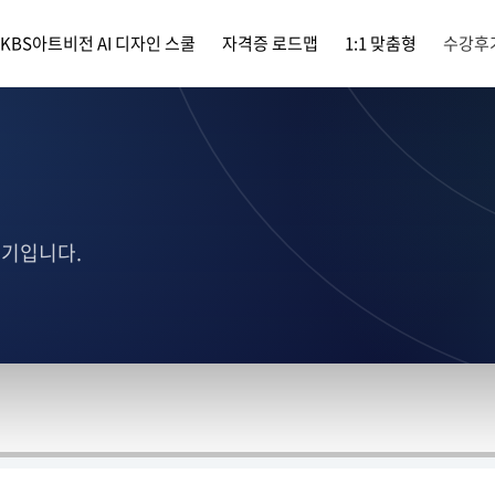
KBS아트비전 AI 디자인 스쿨
자격증 로드맵
1:1 맞춤형
수강후
후기입니다.