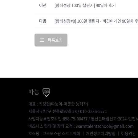
이전
[함께성장 100일 챌린지] 90일차 후기
다음
[함께성장#8] 100일 챌린지 - 비긴어게인 90일차 
목록보기
따능
대표 : 최창현(따능이-따뜻한 능력자)
서울시 강남구 선릉로92길 28 / 010-3236-5271
사업자등록번호확인:898-75-00477
/ 통신판매업신고:2024-인천서
비즈니스 협의 및 강의 요청 : warmtalentschool@gmail.com
호스팅 : 코스모스팜 소프트웨어 ㅣ
개인정보처리방침
ㅣ
이용약관