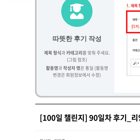
따뜻한 후기 작성
제목 형식
과
카테고리
를 맞춰 주세요.
(그림 참조)
활동명
과
작성자 명
은 통일 (활동명
변경은 회원정보에서 수정)
[100일 챌린지] 90일차 후기_