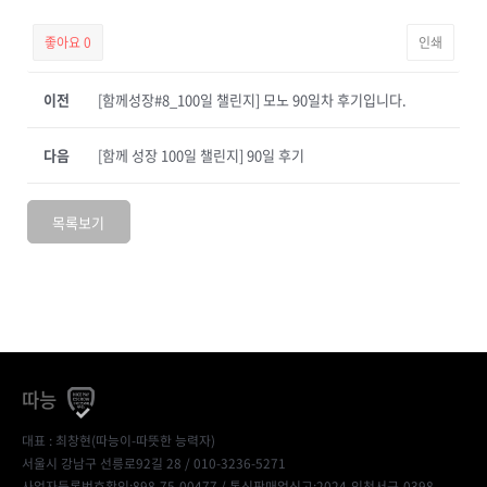
좋아요
0
인쇄
이전
[함께성장#8_100일 챌린지] 모노 90일차 후기입니다.
다음
[함께 성장 100일 챌린지] 90일 후기
목록보기
따능
대표 : 최창현(따능이-따뜻한 능력자)
서울시 강남구 선릉로92길 28 / 010-3236-5271
사업자등록번호확인:898-75-00477
/ 통신판매업신고:2024-인천서구-0398