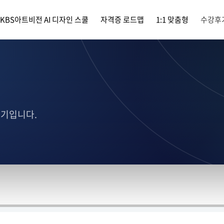
KBS아트비전 AI 디자인 스쿨
자격증 로드맵
1:1 맞춤형
수강후
후기입니다.