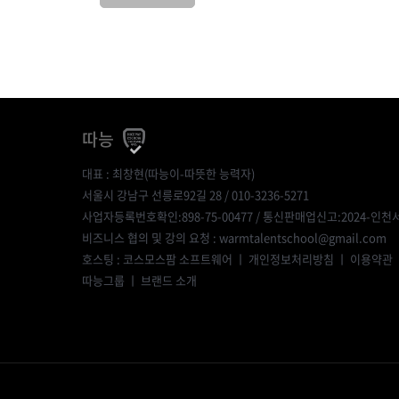
따능
대표 : 최창현(따능이-따뜻한 능력자)
서울시 강남구 선릉로92길 28 / 010-3236-5271
사업자등록번호확인:898-75-00477
/ 통신판매업신고:2024-인천서
비즈니스 협의 및 강의 요청 : warmtalentschool@gmail.com
호스팅 : 코스모스팜 소프트웨어 ㅣ
개인정보처리방침
ㅣ
이용약관
따능그룹
ㅣ
브랜드 소개