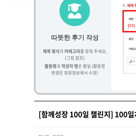
따뜻한 후기 작성
제목 형식
과
카테고리
를 맞춰 주세요.
(그림 참조)
활동명
과
작성자 명
은 통일 (활동명
변경은 회원정보에서 수정)
[함께성장 100일 챌린지] 100