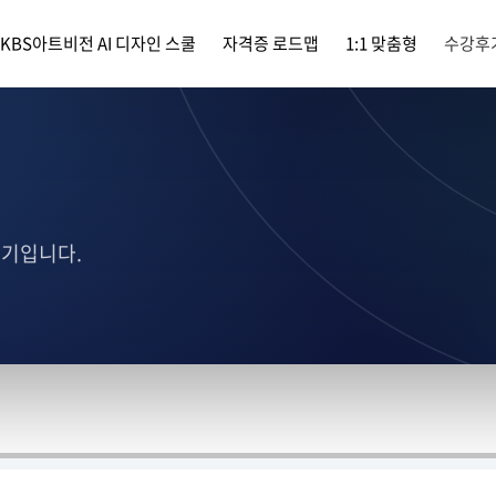
KBS아트비전 AI 디자인 스쿨
자격증 로드맵
1:1 맞춤형
수강후
후기입니다.