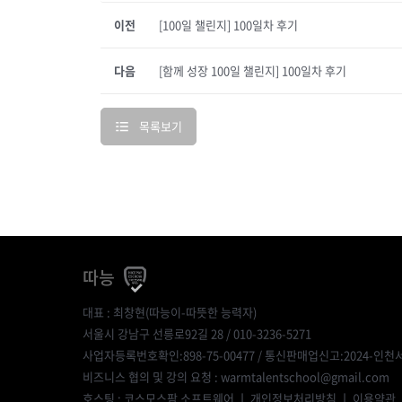
이전
[100일 챌린지] 100일차 후기
다음
[함께 성장 100일 챌린지] 100일차 후기
목록보기
따능
대표 : 최창현(따능이-따뜻한 능력자)
서울시 강남구 선릉로92길 28 / 010-3236-5271
사업자등록번호확인:898-75-00477
/ 통신판매업신고:2024-인천서
비즈니스 협의 및 강의 요청 : warmtalentschool@gmail.com
호스팅 : 코스모스팜 소프트웨어 ㅣ
개인정보처리방침
ㅣ
이용약관