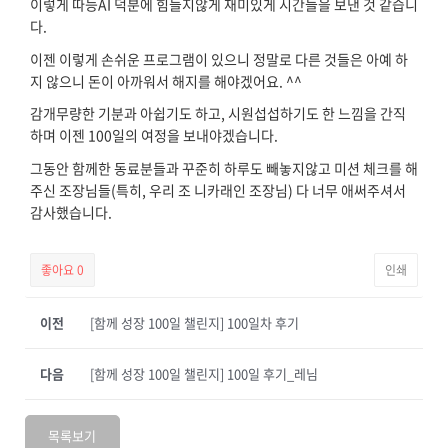
이렇게 따능AI 덕분에 힘들지않게 재미있게 시간들을 보낸 것 같습니
다.
이젠 이렇게 손쉬운 프로그램이 있으니 정말로 다른 것들은 아예 하
지 않으니 돈이 아까워서 해지를 해야겠어요. ^^
감개무량한 기분과 아쉽기도 하고, 시원섭섭하기도 한 느낌을 간직
하며 이젠 100일의 여정을 보내야겠습니다.
그동안 함께한 동료분들과 꾸준히 하루도 빼놓지않고 미션 체크를 해
주신 조장님들(특히, 우리 조 니카래인 조장님) 다 너무 애써주셔서
감사했습니다.
좋아요
0
인쇄
이전
[함께 성장 100일 챌린지] 100일차 후기
다음
[함께 성장 100일 챌린지] 100일 후기_레님
목록보기