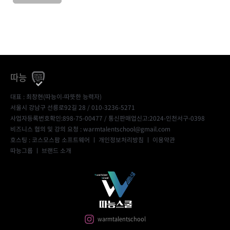
따능
대표 : 최창현(따능이-따뜻한 능력자)
서울시 강남구 선릉로92길 28 / 010-3236-5271
사업자등록번호확인:898-75-00477
/ 통신판매업신고:2024-인천서구-0398
비즈니스 협의 및 강의 요청 : warmtalentschool@gmail.com
호스팅 : 코스모스팜 소프트웨어 ㅣ
개인정보처리방침
ㅣ
이용약관
따능그룹
ㅣ
브랜드 소개
warmtalentschool