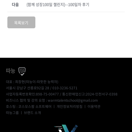
다음
{함께 성장100일 챌린지}--100일차 후기
목록보기
따능
대표 : 최창현(따능이-따뜻한 능력자)
서울시 강남구 선릉로92길 28 / 010-3236-5271
사업자등록번호확인:898-75-00477
/ 통신판매업신고:2024-인천서구-0398
비즈니스 협의 및 강의 요청 : warmtalentschool@gmail.com
호스팅 : 코스모스팜 소프트웨어 ㅣ
개인정보처리방침
ㅣ
이용약관
따능그룹
ㅣ
브랜드 소개