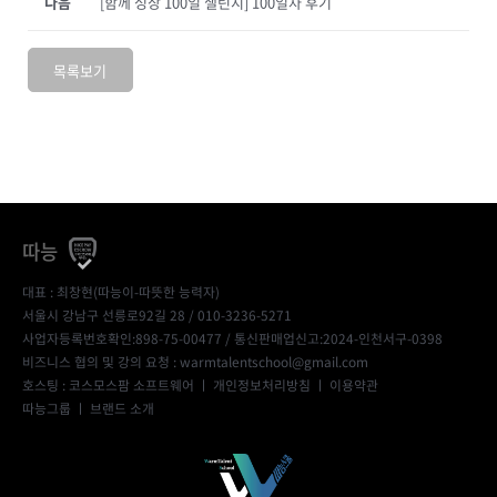
다음
[함께 성장 100일 챌린지] 100일차 후기
목록보기
따능
대표 : 최창현(따능이-따뜻한 능력자)
서울시 강남구 선릉로92길 28 / 010-3236-5271
사업자등록번호확인:898-75-00477
/ 통신판매업신고:2024-인천서구-0398
비즈니스 협의 및 강의 요청 : warmtalentschool@gmail.com
호스팅 : 코스모스팜 소프트웨어 ㅣ
개인정보처리방침
ㅣ
이용약관
따능그룹
ㅣ
브랜드 소개