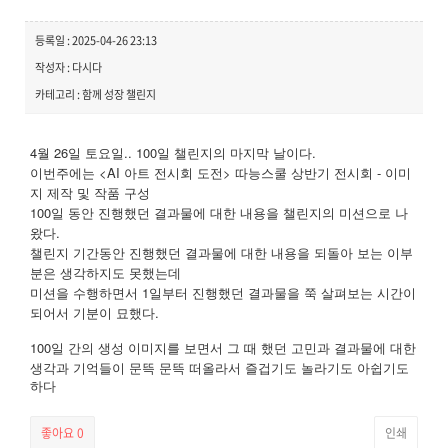
등록일 : 2025-04-26 23:13
작성자 : 다시다
카테고리 : 함께 성장 챌린지
4월 26일 토요일.. 100일 챌린지의 마지막 날이다.
이번주에는 <AI 아트 전시회 도전> 따능스쿨 상반기 전시회 - 이미
지 제작 및 작품 구성
100일 동안 진행했던 결과물에 대한 내용을 챌린지의 미션으로 나
왔다.
챌린지 기간동안 진행했던 결과물에 대한 내용을 되돌아 보는 이부
분은 생각하지도 못했는데
미션을 수행하면서 1일부터 진행했던 결과물을 쭉 살펴보는 시간이
되어서 기분이 묘했다.
100
일
간의
생성
이미지를
보면서
그
때
했던
고민과
결과물에
대한
생각과
기억들이
문뜩
문뜩
떠올라서
즐겁기도
놀라기도
아쉽기도
하다
좋아요
0
인쇄