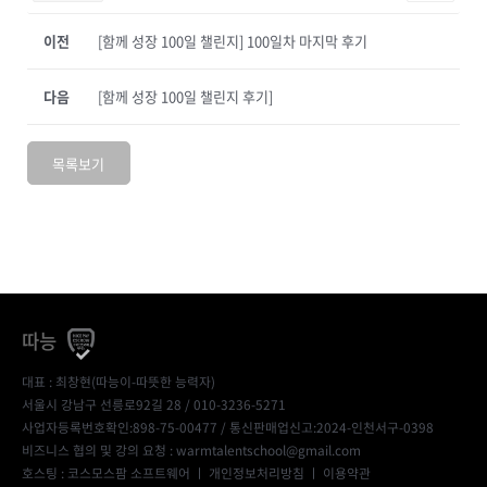
이전
[함께 성장 100일 챌린지] 100일차 마지막 후기
다음
[함께 성장 100일 챌린지 후기]
목록보기
따능
대표 : 최창현(따능이-따뜻한 능력자)
서울시 강남구 선릉로92길 28 / 010-3236-5271
사업자등록번호확인:898-75-00477
/ 통신판매업신고:2024-인천서구-0398
비즈니스 협의 및 강의 요청 : warmtalentschool@gmail.com
호스팅 : 코스모스팜 소프트웨어 ㅣ
개인정보처리방침
ㅣ
이용약관