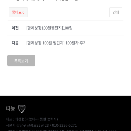
좋아요
0
인쇄
이전
[함께성장100일챌린지]100일
다음
[함께성장 100일 챌린지] 100일차 후기
목록보기
따능
대표 : 최창현(따능이-따뜻한 능력자)
서울시 강남구 선릉로92길 28 / 010-3236-5271