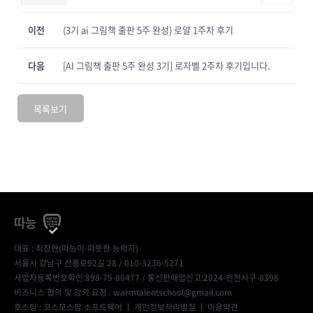
이전
(3기 ai 그림책 출판 5주 완성) 로얄 1주차 후기
다음
[AI 그림책 출판 5주 완성 3기] 로자벨 2주차 후기입니다.
목록보기
따능
대표 : 최창현(따능이-따뜻한 능력자)
서울시 강남구 선릉로92길 28 / 010-3236-5271
사업자등록번호확인:898-75-00477
/ 통신판매업신고:2024-인천서구-0398
비즈니스 협의 및 강의 요청 : warmtalentschool@gmail.com
호스팅 : 코스모스팜 소프트웨어 ㅣ
개인정보처리방침
ㅣ
이용약관