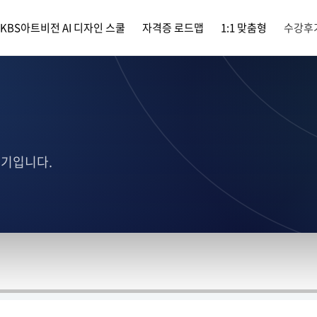
KBS아트비전 AI 디자인 스쿨
자격증 로드맵
1:1 맞춤형
수강후
후기입니다.