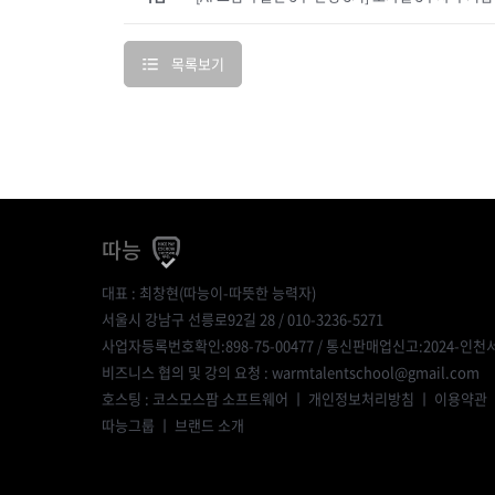
목록보기
따능
대표 : 최창현(따능이-따뜻한 능력자)
서울시 강남구 선릉로92길 28 / 010-3236-5271
사업자등록번호확인:898-75-00477
/ 통신판매업신고:2024-인천서
비즈니스 협의 및 강의 요청 : warmtalentschool@gmail.com
호스팅 : 코스모스팜 소프트웨어 ㅣ
개인정보처리방침
ㅣ
이용약관
따능그룹
ㅣ
브랜드 소개