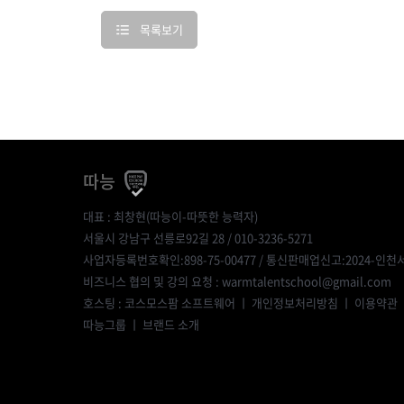
목록보기
따능
대표 : 최창현(따능이-따뜻한 능력자)
서울시 강남구 선릉로92길 28 / 010-3236-5271
사업자등록번호확인:898-75-00477
/ 통신판매업신고:2024-인천서
비즈니스 협의 및 강의 요청 : warmtalentschool@gmail.com
호스팅 : 코스모스팜 소프트웨어 ㅣ
개인정보처리방침
ㅣ
이용약관
따능그룹
ㅣ
브랜드 소개