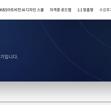
KBS아트비전 AI 디자인 스쿨
자격증 로드맵
1:1 맞춤형
수강후
후기입니다.