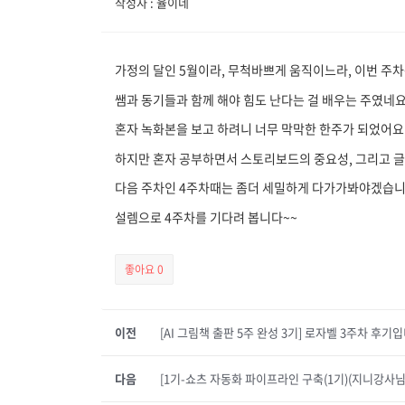
작성자 : 율이네
가정의 달인 5월이라, 무척바쁘게 움직이느라, 이번 주
쌤과 동기들과 함께 해야 힘도 난다는 걸 배우는 주였네
혼자 녹화본을 보고 하려니 너무 막막한 한주가 되었어요
하지만 혼자 공부하면서 스토리보드의 중요성, 그리고 
다음 주차인 4주차때는 좀더 세밀하게 다가가봐야겠습니다
설렘으로 4주차를 기다려 봅니다~~
좋아요
0
이전
[AI 그림책 출판 5주 완성 3기] 로자벨 3주차 후기
다음
[1기-쇼츠 자동화 파이프라인 구축(1기)(지니강사님