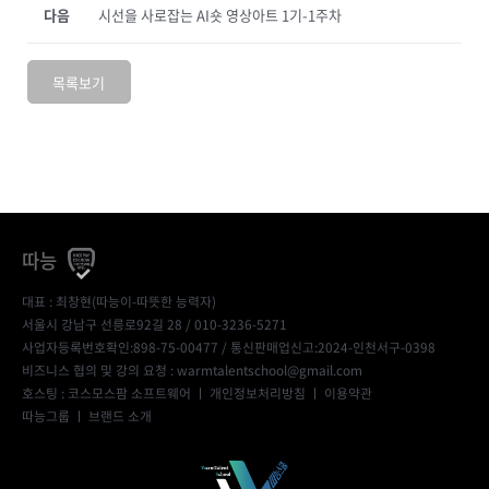
다음
시선을 사로잡는 AI숏 영상아트 1기-1주차
목록보기
따능
대표 : 최창현(따능이-따뜻한 능력자)
서울시 강남구 선릉로92길 28 / 010-3236-5271
사업자등록번호확인:898-75-00477
/ 통신판매업신고:2024-인천서구-0398
비즈니스 협의 및 강의 요청 : warmtalentschool@gmail.com
호스팅 : 코스모스팜 소프트웨어 ㅣ
개인정보처리방침
ㅣ
이용약관
따능그룹
ㅣ
브랜드 소개