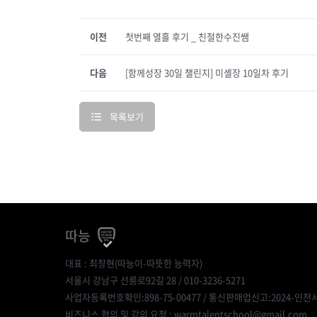
이전
첫번째 열흘 후기 _ 친절한수진쌤
다음
[함께성장 30일 챌린지] 미셸장 10일차 후기
목록보기
따능
대표 : 최창현(따능이-따뜻한 능력자)
서울시 강남구 선릉로92길 28 / 010-3236-5271
사업자등록번호확인:898-75-00477
/ 통신판매업신고:2024-인천서
비즈니스 협의 및 강의 요청 : warmtalentschool@gmail.com