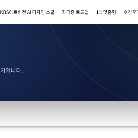
KBS아트비전 AI 디자인 스쿨
자격증 로드맵
1:1 맞춤형
수강후
후기입니다.