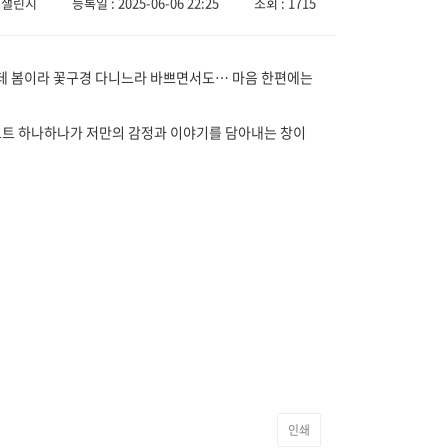
 챌린지
등록일 : 2025-06-06 22:25
조회 : 1715
그런데 봄이라 꽃구경 다니느라 바쁘면서도… 마음 한편에는
 프롬프트 하나하나가 저만의 감정과 이야기를 담아내는 창이
인쇄