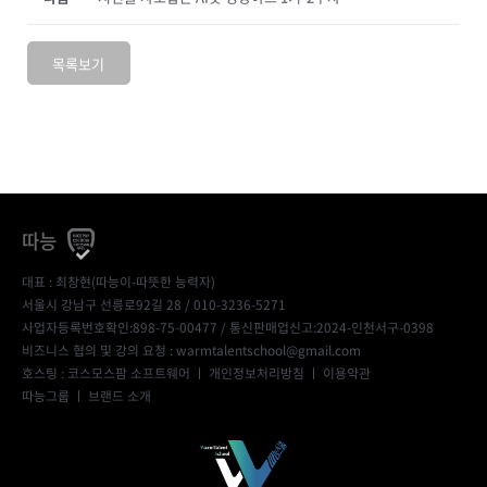
목록보기
따능
대표 : 최창현(따능이-따뜻한 능력자)
서울시 강남구 선릉로92길 28 / 010-3236-5271
사업자등록번호확인:898-75-00477
/ 통신판매업신고:2024-인천서구-0398
비즈니스 협의 및 강의 요청 : warmtalentschool@gmail.com
호스팅 : 코스모스팜 소프트웨어 ㅣ
개인정보처리방침
ㅣ
이용약관
따능그룹
ㅣ
브랜드 소개