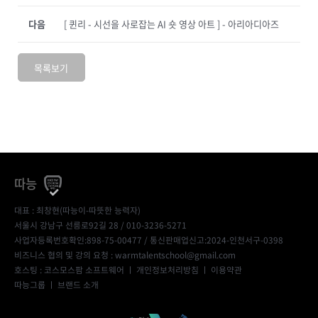
다음
[ 퀸리 - 시선을 사로잡는 AI 숏 영상 아트 ] - 아리아디아즈
목록보기
따능
대표 : 최창현(따능이-따뜻한 능력자)
서울시 강남구 선릉로92길 28 / 010-3236-5271
사업자등록번호확인:898-75-00477
/ 통신판매업신고:2024-인천서구-0398
비즈니스 협의 및 강의 요청 : warmtalentschool@gmail.com
호스팅 : 코스모스팜 소프트웨어 ㅣ
개인정보처리방침
ㅣ
이용약관
따능그룹
ㅣ
브랜드 소개