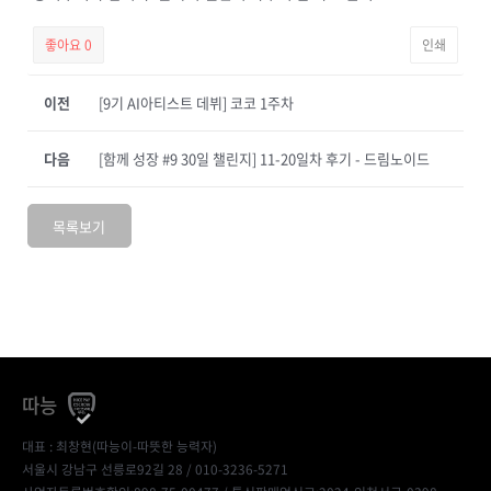
좋아요
0
인쇄
이전
[9기 AI아티스트 데뷔] 코코 1주차
다음
[함께 성장 #9 30일 챌린지] 11-20일차 후기 - 드림노이드
목록보기
따능
대표 : 최창현(따능이-따뜻한 능력자)
서울시 강남구 선릉로92길 28 / 010-3236-5271