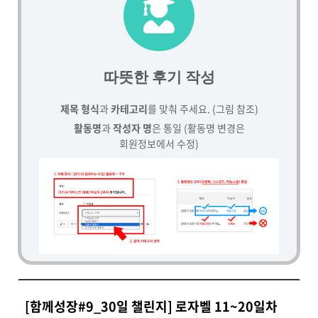
따뜻한 후기 작성
제목 형식
과
카테고리
를 맞춰 주세요. (그림 참조)
활동명
과
작성자 명
은 통일 (활동명 변경은
회원정보에서 수정)
[함께성장#9_30일 챌린지] 로자벨 11~20일차