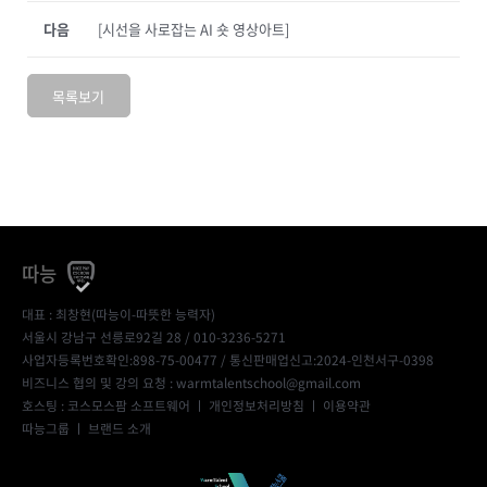
다음
[시선을 사로잡는 AI 숏 영상아트]
목록보기
따능
대표 : 최창현(따능이-따뜻한 능력자)
서울시 강남구 선릉로92길 28 / 010-3236-5271
사업자등록번호확인:898-75-00477
/ 통신판매업신고:2024-인천서구-0398
비즈니스 협의 및 강의 요청 : warmtalentschool@gmail.com
호스팅 : 코스모스팜 소프트웨어 ㅣ
개인정보처리방침
ㅣ
이용약관
따능그룹
ㅣ
브랜드 소개