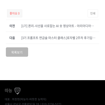
좋아요
0
인쇄
이전
[1기] 퀸리-사선을 사로잡는 AI 숏 영상아트 - 아리아디아즈 3주차 후기
다음
[3기 프롬프트 연금술 마스터 클래스]로자벨 2주차 후기입니다.
목록보기
따능
대표 : 최창현(따능이-따뜻한 능력자)
서울시 강남구 선릉로92길 28 / 010-3236-5271