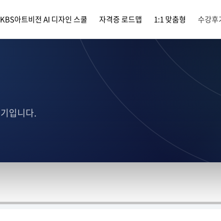
KBS아트비전 AI 디자인 스쿨
자격증 로드맵
1:1 맞춤형
수강후
후기입니다.