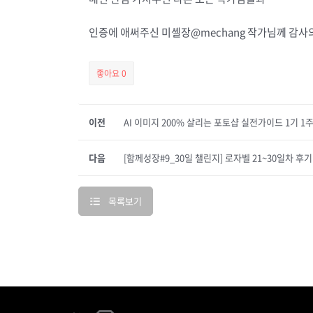
인증에 애써주신
미셸장@mechang
작가님께 감사의
좋아요
0
이전
AI 이미지 200% 살리는 포토샵 실전가이드 1기 1
다음
[함께성장#9_30일 챌린지] 로자벨 21~30일차 후
목록보기