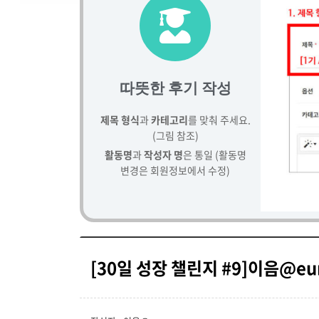
따뜻한 후기 작성
제목 형식
과
카테고리
를 맞춰 주세요.
(그림 참조)
활동명
과
작성자 명
은 통일 (활동명
변경은 회원정보에서 수정)
[30일 성장 챌린지 #9]이음@eu