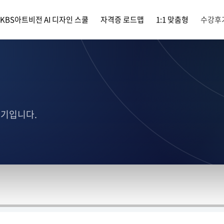
KBS아트비전 AI 디자인 스쿨
자격증 로드맵
1:1 맞춤형
수강후
후기입니다.