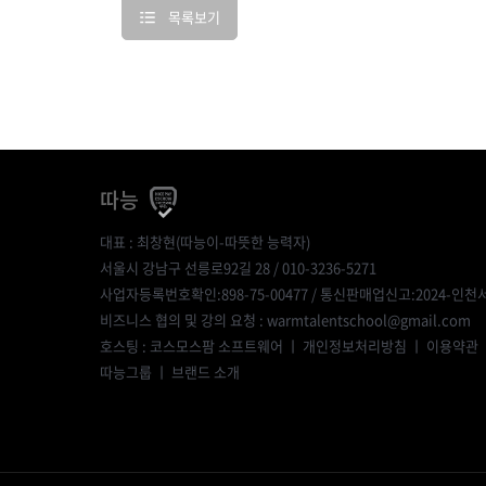
목록보기
따능
대표 : 최창현(따능이-따뜻한 능력자)
서울시 강남구 선릉로92길 28 / 010-3236-5271
사업자등록번호확인:898-75-00477
/ 통신판매업신고:2024-인천서
비즈니스 협의 및 강의 요청 : warmtalentschool@gmail.com
호스팅 : 코스모스팜 소프트웨어 ㅣ
개인정보처리방침
ㅣ
이용약관
따능그룹
ㅣ
브랜드 소개