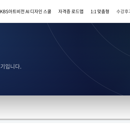
KBS아트비전 AI 디자인 스쿨
자격증 로드맵
1:1 맞춤형
수강후
후기입니다.