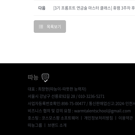
다음
[3기 프롬프트 연금술 마스터 클래스] 휴램 3주차 
목록보기
따능
대표 : 최창현(따능이-따뜻한 능력자)
서울시 강남구 선릉로92길 28 / 010-3236-5271
사업자등록번호확인:898-75-00477
/ 통신판매업신고:2024-인천서
비즈니스 협의 및 강의 요청 : warmtalentschool@gmail.com
호스팅 : 코스모스팜 소프트웨어 ㅣ
개인정보처리방침
ㅣ
이용약관
따능그룹
ㅣ
브랜드 소개