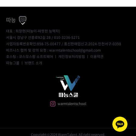
따능
대표 : 최창현(따능이-따뜻한 능력자)
서울시 강남구 선릉로92길 28 / 010-3236-5271
사업자등록번호확인:898-75-00477
/ 통신판매업신고:2024-인천서구-0398
비즈니스 협의 및 강의 요청 : warmtalentschool@gmail.com
호스팅 : 코스모스팜 소프트웨어 ㅣ
개인정보처리방침
ㅣ
이용약관
따능그룹
ㅣ
브랜드 소개
warmtalentschool
Copyright © 2024 WarmTalent. All right reserved.