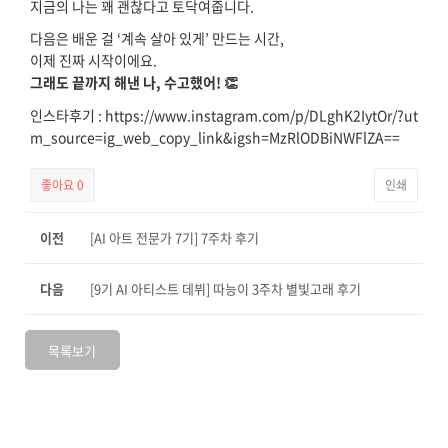
지금의 나는 꽤 괜찮다고 토닥여줍니다.
다음은 배운 걸 ‘계속 살아 있게’ 만드는 시간,
이제 진짜 시작이에요.
그래도 끝까지 해낸 나, 수고했어! 👏
인스타후기 : https://www.instagram.com/p/DLghK2IytOr/?ut
m_source=ig_web_copy_link&igsh=MzRlODBiNWFlZA==
좋아요
0
인쇄
이전
[AI 아트 전문가 7기] 7주차 후기
다음
[9기 AI 아티스트 데뷔] 따능이 3주차 별빛고래 후기
목록보기