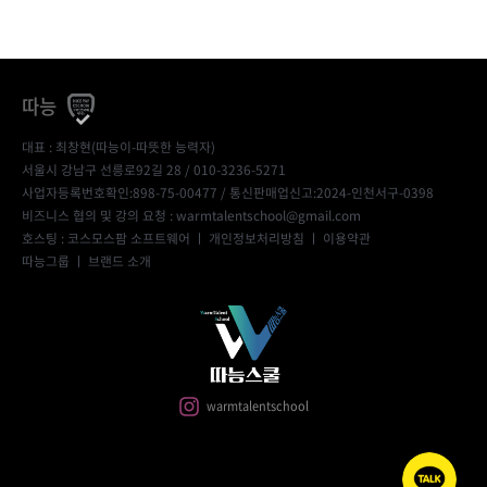
따능
대표 : 최창현(따능이-따뜻한 능력자)
서울시 강남구 선릉로92길 28 / 010-3236-5271
사업자등록번호확인:898-75-00477
/ 통신판매업신고:2024-인천서구-0398
비즈니스 협의 및 강의 요청 : warmtalentschool@gmail.com
호스팅 : 코스모스팜 소프트웨어 ㅣ
개인정보처리방침
ㅣ
이용약관
따능그룹
ㅣ
브랜드 소개
warmtalentschool