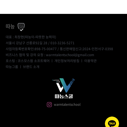
따능
대표 : 최창현(따능이-따뜻한 능력자)
서울시 강남구 선릉로92길 28 / 010-3236-5271
사업자등록번호확인:898-75-00477
/ 통신판매업신고:2024-인천서구-0398
비즈니스 협의 및 강의 요청 : warmtalentschool@gmail.com
호스팅 : 코스모스팜 소프트웨어 ㅣ
개인정보처리방침
ㅣ
이용약관
따능그룹
ㅣ
브랜드 소개
warmtalentschool