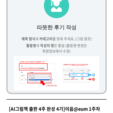
따뜻한 후기 작성
제목 형식
과
카테고리
를 맞춰 주세요. (그림 참조)
활동명
과
작성자 명
은 통일 (활동명 변경은
회원정보에서 수정)
[AI그림책 출판 4주 완성 4기]이음@eum 1주차