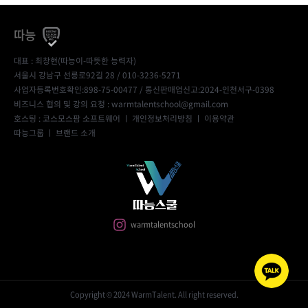
따능
대표 : 최창현(따능이-따뜻한 능력자)
서울시 강남구 선릉로92길 28 / 010-3236-5271
사업자등록번호확인:898-75-00477
/ 통신판매업신고:2024-인천서구-0398
비즈니스 협의 및 강의 요청 : warmtalentschool@gmail.com
호스팅 : 코스모스팜 소프트웨어 ㅣ
개인정보처리방침
ㅣ
이용약관
따능그룹
ㅣ
브랜드 소개
warmtalentschool
Copyright © 2024 WarmTalent. All right reserved.