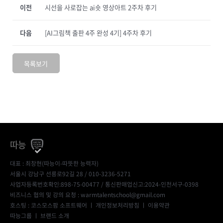
이전
시선을 사로잡는 ai숏 영상아트 2주차 후기
다음
[AI그림책 출판 4주 완성 4기] 4주차 후기
목록보기
따능
대표 : 최창현(따능이-따뜻한 능력자)
서울시 강남구 선릉로92길 28 / 010-3236-5271
사업자등록번호확인:898-75-00477
/ 통신판매업신고:2024-인천서구-0398
비즈니스 협의 및 강의 요청 : warmtalentschool@gmail.com
호스팅 : 코스모스팜 소프트웨어 ㅣ
개인정보처리방침
ㅣ
이용약관
따능그룹
ㅣ
브랜드 소개