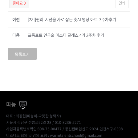
좋아요
0
인쇄
이전
[2기]퀸리-시선을 사로 잡는 숏AI 영상 아트-3주차후기
다음
프롬프트 연금술 마스터 글래스 4기 3주차 후기
목록보기
따능
대표 : 최창현(따능이-따뜻한 능력자)
서울시 강남구 선릉로92길 28 / 010-3236-5271
사업자등록번호확인:898-75-00477
/ 통신판매업신고:2024-인천서구-0398
비즈니스 협의 및 강의 요청 : warmtalentschool@gmail.com