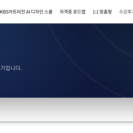
KBS아트비전 AI 디자인 스쿨
자격증 로드맵
1:1 맞춤형
수강후
후기입니다.