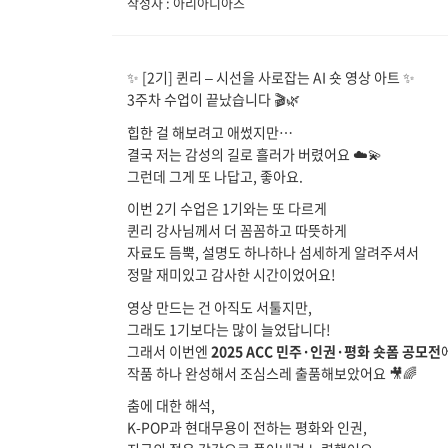
작성자 : 아리아디아즈
✨ [2기] 퀸리 – 시선을 사로잡는 AI 숏 영상 아트 ✨
3주차 수업이 끝났습니다 🎬🌿
힙한 걸 해보려고 애썼지만…
결국 저는 감성의 길로 흘러가 버렸어요 ☁️💫
그런데 그게 또 나답고, 좋아요.
이번 2기 수업은 1기와는 또 다르게
퀸리 강사님께서 더 꼼꼼하고 따뜻하게
자료도 듬뿍, 설명도 하나하나 섬세하게 알려주셔서
정말 재미있고 감사한 시간이었어요!
영상 만드는 건 아직도 서툴지만,
그래도 1기보다는 많이 늘었답니다!
그래서 이번엔
2025 ACC 민주·인권·평화 숏폼 공모전
작품 하나 완성해서 조심스레 출품해보았어요 🎥🌈
춤에 대한 해석,
K-POP과 현대무용이 전하는 평화와 인권,