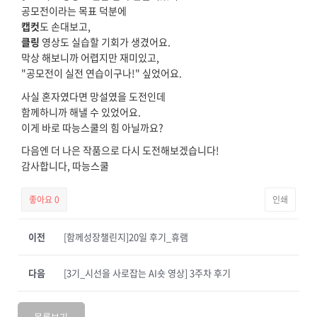
공모전이라는 목표 덕분에
캡컷
도 손대보고,
클링
영상도 실습할 기회가 생겼어요.
막상 해보니까 어렵지만 재미있고,
"공모전이 실전 연습이구나!" 싶었어요.
사실 혼자였다면 망설였을 도전인데
함께하니까 해낼 수 있었어요.
이게 바로 따능스쿨의 힘 아닐까요?
다음엔 더 나은 작품으로 다시 도전해보겠습니다!
감사합니다, 따능스쿨
좋아요
0
인쇄
이전
[함께성장챌린지]20일 후기_휴램
다음
[3기_시선을 사로잡는 AI숏 영상] 3주차 후기
목록보기