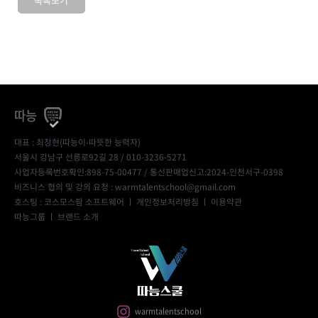
따능
대표 : 최창현(따능이-따뜻한 능력자)
서울시 강남구 선릉로92길 28 / 010-3236-5271
사업자등록번호확인:898-75-00477
/ 통신판매업신고:2024-인천서구-0398
비즈니스 협의 및 강의 요청 : warmtalentschool@gmail.com
호스팅 : 코스모스팜 소프트웨어 ㅣ
개인정보처리방침
ㅣ
이용약관
따능그룹
ㅣ
브랜드 소개
warmtalentschool