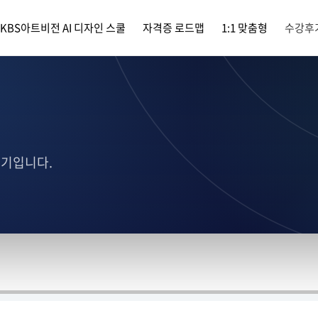
KBS아트비전 AI 디자인 스쿨
자격증 로드맵
1:1 맞춤형
수강후
후기입니다.