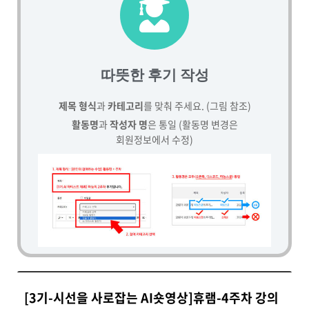
따뜻한 후기 작성
제목 형식
과
카테고리
를 맞춰 주세요. (그림 참조)
활동명
과
작성자 명
은 통일 (활동명 변경은
회원정보에서 수정)
[3기-시선을 사로잡는 AI숏영상]휴램-4주차 강의