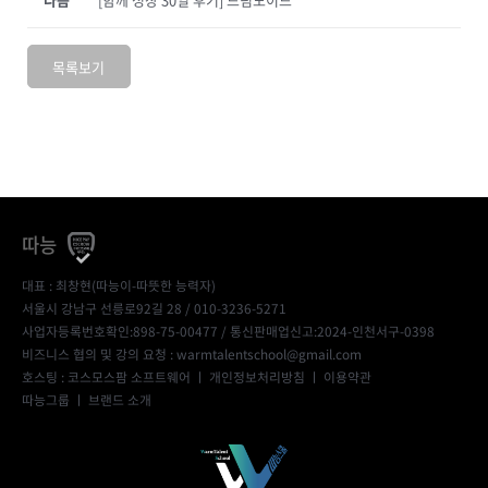
목록보기
따능
대표 : 최창현(따능이-따뜻한 능력자)
서울시 강남구 선릉로92길 28 / 010-3236-5271
사업자등록번호확인:898-75-00477
/ 통신판매업신고:2024-인천서구-0398
비즈니스 협의 및 강의 요청 : warmtalentschool@gmail.com
호스팅 : 코스모스팜 소프트웨어 ㅣ
개인정보처리방침
ㅣ
이용약관
따능그룹
ㅣ
브랜드 소개