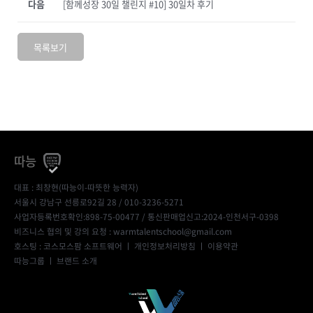
다음
[함께성장 30일 챌린지 #10] 30일차 후기
목록보기
따능
대표 : 최창현(따능이-따뜻한 능력자)
서울시 강남구 선릉로92길 28 / 010-3236-5271
사업자등록번호확인:898-75-00477
/ 통신판매업신고:2024-인천서구-0398
비즈니스 협의 및 강의 요청 : warmtalentschool@gmail.com
호스팅 : 코스모스팜 소프트웨어 ㅣ
개인정보처리방침
ㅣ
이용약관
따능그룹
ㅣ
브랜드 소개