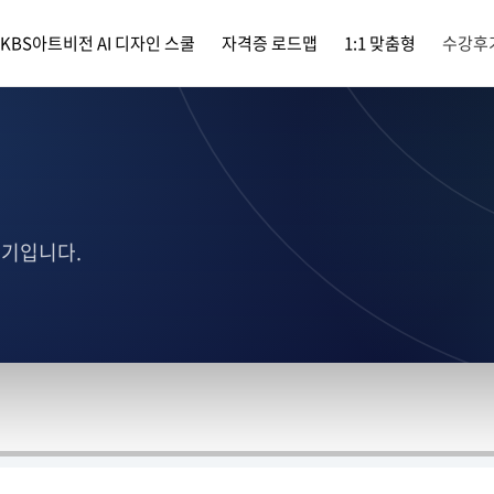
KBS아트비전 AI 디자인 스쿨
자격증 로드맵
1:1 맞춤형
수강후
후기입니다.