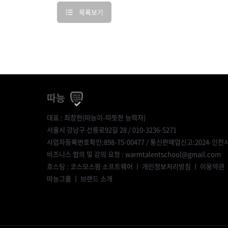
목록보기
따능
대표 : 최창현(따능이-따뜻한 능력자)
서울시 강남구 선릉로92길 28 / 010-3236-5271
사업자등록번호확인:898-75-00477
/ 통신판매업신고:2024-인천서
비즈니스 협의 및 강의 요청 : warmtalentschool@gmail.com
호스팅 : 코스모스팜 소프트웨어 ㅣ
개인정보처리방침
ㅣ
이용약관
따능그룹
ㅣ
브랜드 소개