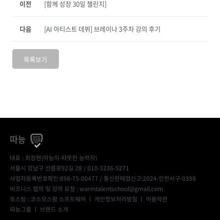
이전
[함께 성장 30일 챌린지]
다음
[AI 아티스트 데뷔] 브레이나 3주차 강의 후기
목록보기
따능
대표 : 최창현(따능이-따뜻한 능력자)
서울시 강남구 선릉로92길 28 / 010-3236-5271
사업자등록번호확인:898-75-00477
/ 통신판매업신고:2024-인천서구-0398
비즈니스 협의 및 강의 요청 : warmtalentschool@gmail.com
호스팅 : 코스모스팜 소프트웨어 ㅣ
개인정보처리방침
ㅣ
이용약관
따능그룹
ㅣ
브랜드 소개