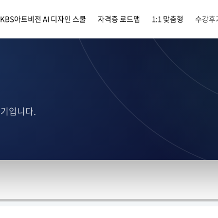
KBS아트비전 AI 디자인 스쿨
자격증 로드맵
1:1 맞춤형
수강후
후기입니다.