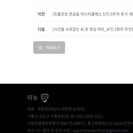
이전
[프롬프트 연금술 마스터클래스 5기] 3주차 후기-
다음
[시선을 사로잡는 AI 숏 영상 아트_4기] 1회차 미
목록보기
따능
대표 : 최창현(따능이-따뜻한 능력자)
서울시 강남구 선릉로92길 28 / 010-3236-5271
사업자등록번호확인:898-75-00477
/ 통신판매업신고:2024-인천서
비즈니스 협의 및 강의 요청 : warmtalentschool@gmail.com