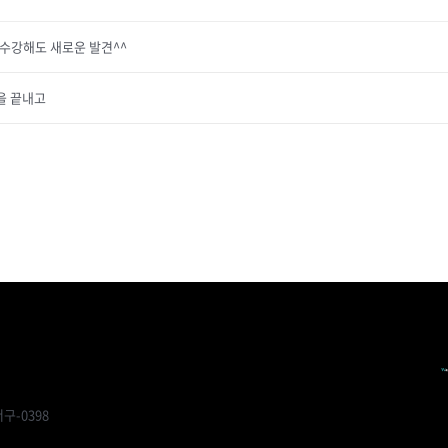
재수강해도 새로운 발견^^
션을 끝내고
구-0398