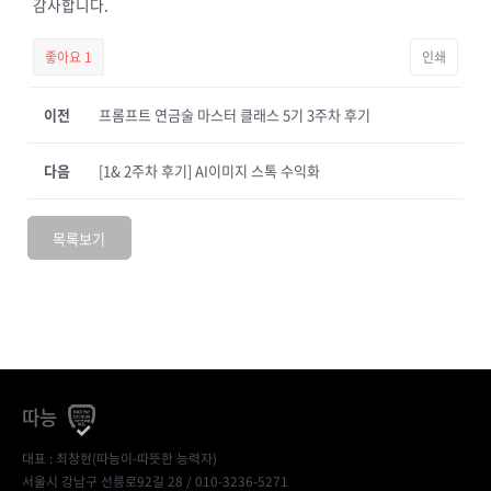
감사합니다.
좋아요
1
인쇄
이전
프롬프트 연금술 마스터 클래스 5기 3주차 후기
다음
[1& 2주차 후기] AI이미지 스톡 수익화
목록보기
따능
대표 : 최창현(따능이-따뜻한 능력자)
서울시 강남구 선릉로92길 28 / 010-3236-5271