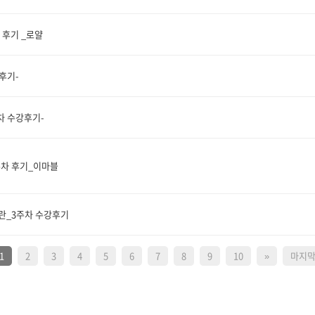
 후기 _로얄
강후기-
주차 수강후기-
주차 후기_이마블
란_3주차 수강후기
1
2
3
4
5
6
7
8
9
10
»
마지