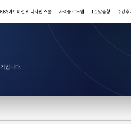
KBS아트비전 AI 디자인 스쿨
자격증 로드맵
1:1 맞춤형
수강후
후기입니다.