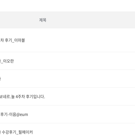
제목
주차 후기_이마블
차_이오란
차
 보네르.놀 4주차 후기입니다.
 후기-이음@eum
주차 수강후기_필메이커