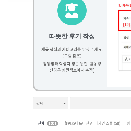
따뜻한 후기 작성
제목 형식
과
카테고리
를 맞춰 주세요.
(그림 참조)
활동명
과
작성자 명
은 통일 (활동명
변경은 회원정보에서 수정)
전체
🎬KBS아트비전 AI 디자인 스쿨
(58)
함
2,539