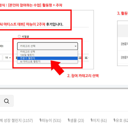
께 성장 챌린지
(1157)
🎙️따능이
(531)
🎙️샘물
(23)
🎙️이지
(61)
🎙️유호
(62