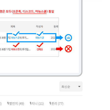
)
🎙️별먼지
(49)
🎙️지니
(11)
🎙️퀸리
(77)