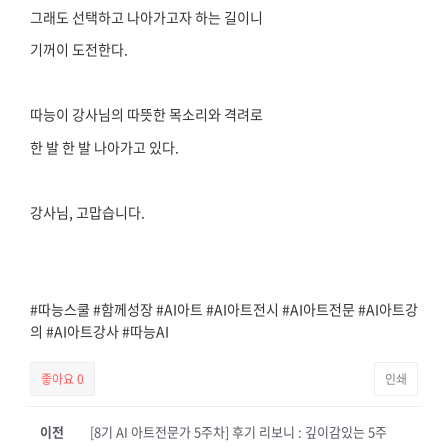
그래도 선택하고 나아가고자 하는 길이니
기꺼이 도전한다.
따능이 강사님의 따뜻한 목소리와 격려로
한 발 한 발 나아가고 있다.
강사님, 고맙습니다.
#따능스쿨
#함께성장
#AI아트
#AI아트전시
#AI아트전문
#AI아트강
의
#AI아트강사
#따능AI
좋아요
0
인쇄
이전
[8기 AI 아트전문가 5주차] 후기 리보니 : 깊이감있는 5주