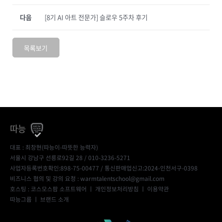
다음
[8기 AI 아트 전문가] 슬로우 5주차 후기
목록보기
따능
대표 : 최창현(따능이-따뜻한 능력자)
서울시 강남구 선릉로92길 28 / 010-3236-5271
사업자등록번호확인:898-75-00477
/ 통신판매업신고:2024-인천서구-0398
비즈니스 협의 및 강의 요청 : warmtalentschool@gmail.com
호스팅 : 코스모스팜 소프트웨어 ㅣ
개인정보처리방침
ㅣ
이용약관
따능그룹
ㅣ
브랜드 소개