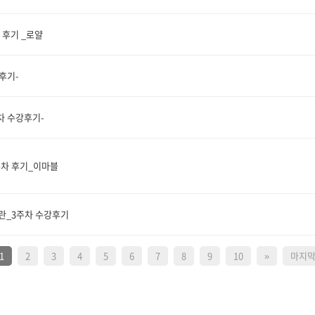
 후기 _로얄
강후기-
주차 수강후기-
주차 후기_이마블
란_3주차 수강후기
1
2
3
4
5
6
7
8
9
10
»
마지