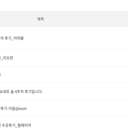
제목
주차 후기_이마블
차_이오란
차
 보네르.놀 4주차 후기입니다.
 후기-이음@eum
주차 수강후기_필메이커