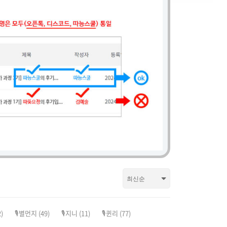
)
🎙️별먼지
(49)
🎙️지니
(11)
🎙️퀸리
(77)