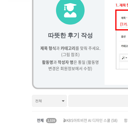
따뜻한 후기 작성
제목 형식
과
카테고리
를 맞춰 주세요.
(그림 참조)
활동명
과
작성자 명
은 통일 (활동명
변경은 회원정보에서 수정)
전체
🎬KBS아트비전 AI 디자인 스쿨
(58)
함
2,539