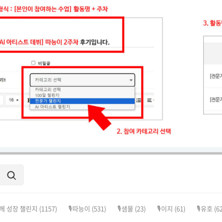
께 성장 챌린지
(1157)
🎙️따능이
(531)
🎙️샘물
(23)
🎙️이지
(61)
🎙️유호
(62