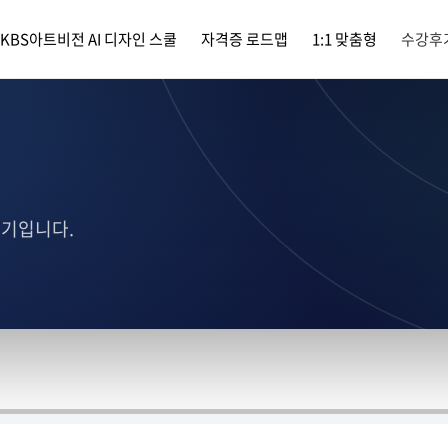
KBS아트비전 AI 디자인 스쿨
자격증 로드맵
1:1 맞춤형
수강후
후기입니다.