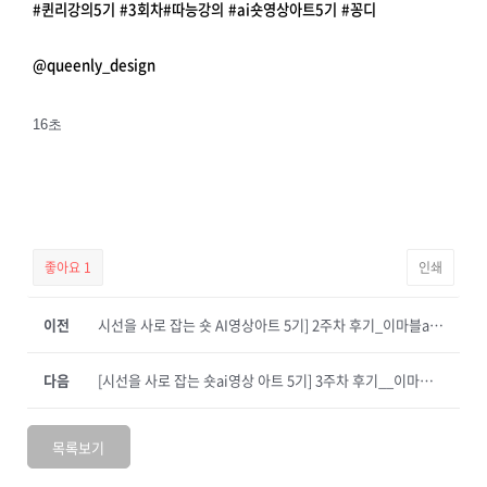
#퀸리강의5기
#3회차
#따능강의
#ai숏영상아트5기
#꽁디
@queenly_design
16초
좋아요
1
인쇄
이전
시선을 사로 잡는 숏 AI영상아트 5기] 2주차 후기_이마블aimarble
다음
[시선을 사로 잡는 숏ai영상 아트 5기] 3주차 후기__이마블aimarble
목록보기