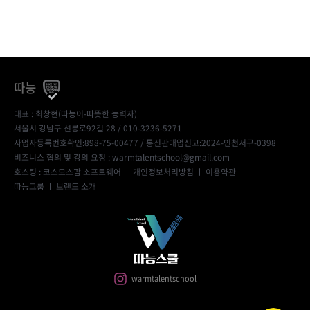
따능
대표 : 최창현(따능이-따뜻한 능력자)
서울시 강남구 선릉로92길 28 / 010-3236-5271
사업자등록번호확인:898-75-00477
/ 통신판매업신고:2024-인천서구-0398
비즈니스 협의 및 강의 요청 : warmtalentschool@gmail.com
호스팅 : 코스모스팜 소프트웨어 ㅣ
개인정보처리방침
ㅣ
이용약관
따능그룹
ㅣ
브랜드 소개
warmtalentschool