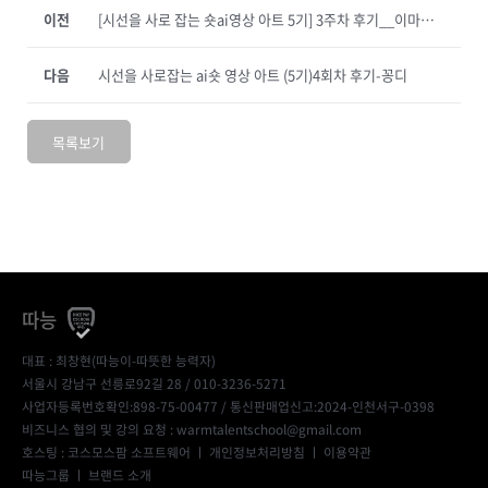
이전
[시선을 사로 잡는 숏ai영상 아트 5기] 3주차 후기__이마블aimarble
다음
시선을 사로잡는 ai숏 영상 아트 (5기)4회차 후기-꽁디
목록보기
따능
대표 : 최창현(따능이-따뜻한 능력자)
서울시 강남구 선릉로92길 28 / 010-3236-5271
사업자등록번호확인:898-75-00477
/ 통신판매업신고:2024-인천서구-0398
비즈니스 협의 및 강의 요청 : warmtalentschool@gmail.com
호스팅 : 코스모스팜 소프트웨어 ㅣ
개인정보처리방침
ㅣ
이용약관
따능그룹
ㅣ
브랜드 소개