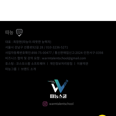
따능
대표 : 최창현(따능이-따뜻한 능력자)
서울시 강남구 선릉로92길 28 / 010-3236-5271
사업자등록번호확인:898-75-00477
/ 통신판매업신고:2024-인천서구-0398
비즈니스 협의 및 강의 요청 : warmtalentschool@gmail.com
호스팅 : 코스모스팜 소프트웨어 ㅣ
개인정보처리방침
ㅣ
이용약관
따능그룹
ㅣ
브랜드 소개
warmtalentschool