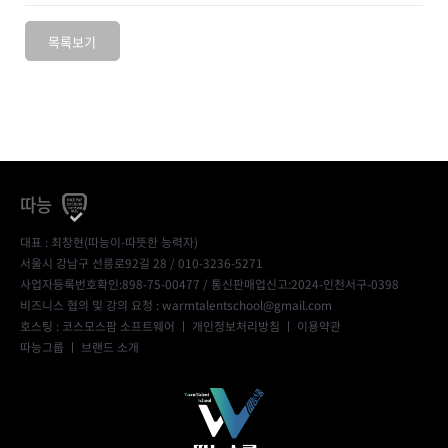
목록보기
따능
대표 : 최창현(따능이-따뜻한 능력자)
서울시 강남구 선릉로92길 28 / 010-3236-5271
사업자등록번호확인:898-75-00477
/ 통신판매업신고:2024-인천서구-0398
비즈니스 협의 및 강의 요청 : warmtalentschool@gmail.com
호스팅 : 코스모스팜 소프트웨어 ㅣ
개인정보처리방침
ㅣ
이용약관
따능그룹
ㅣ
브랜드 소개