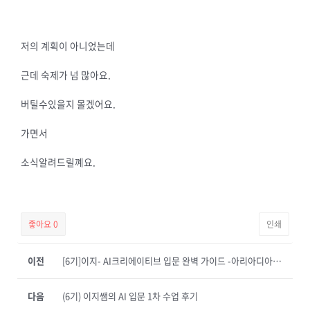
저의 계획이 아니었는데
근데 숙제가 넘 많아요.
버틸수있을지 몰겠어요.
가면서
소식알려드릴꼐요.
좋아요
0
인쇄
이전
[6기]이지- AI크리에이티브 입문 완벽 가이드 -아리아디아즈 1주차 후기
다음
(6기) 이지쌤의 AI 입문 1차 수업 후기