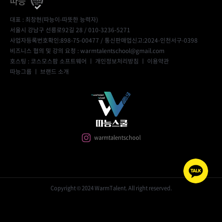
따능
대표 : 최창현(따능이-따뜻한 능력자)
서울시 강남구 선릉로92길 28 / 010-3236-5271
사업자등록번호확인:898-75-00477
/ 통신판매업신고:2024-인천서구-0398
비즈니스 협의 및 강의 요청 : warmtalentschool@gmail.com
호스팅 : 코스모스팜 소프트웨어 ㅣ
개인정보처리방침
ㅣ
이용약관
따능그룹
ㅣ
브랜드 소개
warmtalentschool
Copyright © 2024 WarmTalent. All right reserved.