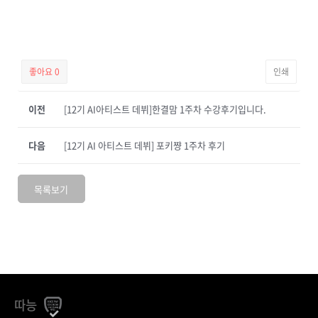
좋아요
0
인쇄
이전
[12기 AI아티스트 데뷔]한결맘 1주차 수강후기입니다.
다음
[12기 AI 아티스트 데뷔] 포키쨩 1주차 후기
목록보기
따능